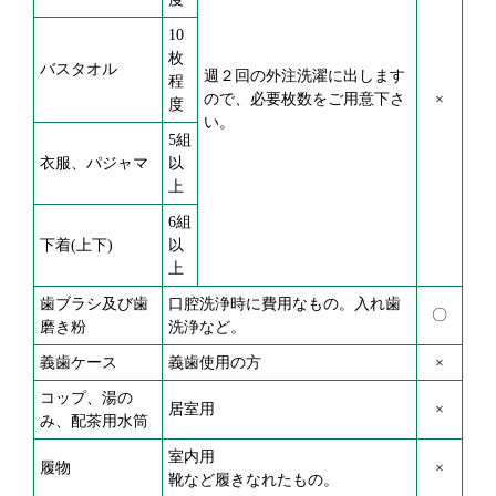
10
枚
バスタオル
週２回の外注洗濯に出します
程
ので、必要枚数をご用意下さ
×
度
い。
5組
衣服、パジャマ
以
上
6組
下着(上下)
以
上
歯ブラシ及び歯
口腔洗浄時に費用なもの。入れ歯
〇
磨き粉
洗浄など。
義歯ケース
義歯使用の方
×
コップ、湯の
居室用
×
み、配茶用水筒
室内用
履物
×
靴など履きなれたもの。