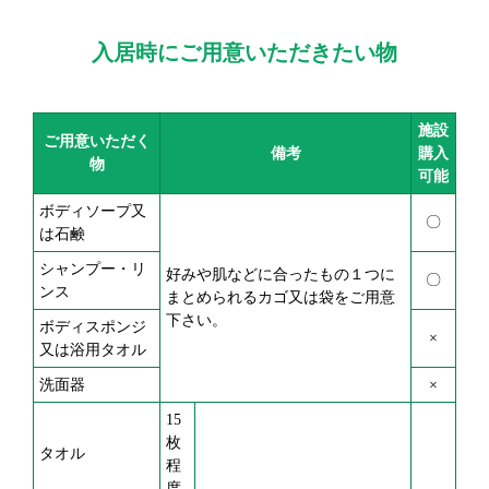
入居時にご用意いただきたい物
施設
ご用意いただく
備考
購入
物
可能
ボディソープ又
〇
は石鹸
シャンプー・リ
好みや肌などに合ったもの１つに
〇
ンス
まとめられるカゴ又は袋をご用意
下さい。
ボディスポンジ
×
又は浴用タオル
洗面器
×
15
枚
タオル
程
度