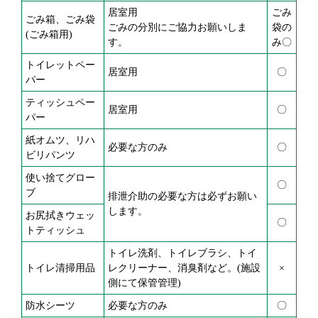
居室用
ごみ
ごみ箱、ごみ袋
ごみの分別にご協力お願いしま
袋の
(ごみ箱用)
す。
み〇
トイレットペー
居室用
〇
パー
ティッシュペー
居室用
〇
パー
紙オムツ、リハ
必要な方のみ
〇
ビリパンツ
使い捨てグロー
〇
ブ
排泄介助の必要な方は必ずお願い
します。
お尻拭きウェッ
〇
トティッシュ
トイレ洗剤、トイレブラシ、トイ
トイレ清掃用品
レクリーナー、消臭剤など。(施設
×
側にて保管管理)
防水シーツ
必要な方のみ
〇