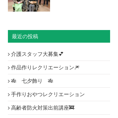
最近の投稿
介護スタッフ大募集💕
作品作りレクリエーション🎆
🎋 七夕飾り 🎋
手作りおやつレクリエーション
高齢者防火対策出前講座🚒