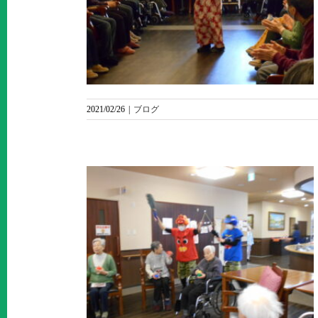
誕生日会
2021/02/26
|
ブログ
は内！